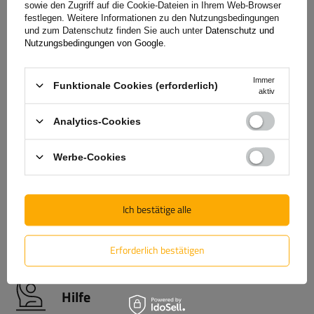
sowie den Zugriff auf die Cookie-Dateien in Ihrem Web-Browser
festlegen. Weitere Informationen zu den Nutzungsbedingungen
und zum Datenschutz finden Sie auch unter
Datenschutz und
Nutzungsbedingungen von Google
.
Garantie
Immer
Funktionale Cookies (erforderlich)
aktiv
Analytics-Cookies
Beim Kauf eines Produkts aus unserem Sortiment erhalten
Sie eine 2-jährige Garantie.
So können Sie es nutzen, ohne
Werbe-Cookies
sich Gedanken über die Folgen eines möglichen Defekts zu
machen. Da wir uns um Ihre Zufriedenheit kümmern, haben
wir das Verfahren zur Einreichung einer möglichen
Ich bestätige alle
Reklamation so einfach wie möglich gestaltet - Sie müssen
nur das auf unserer
Website verfügbare Formular ausfüllen
und abschicken.
Erforderlich bestätigen
Hilfe