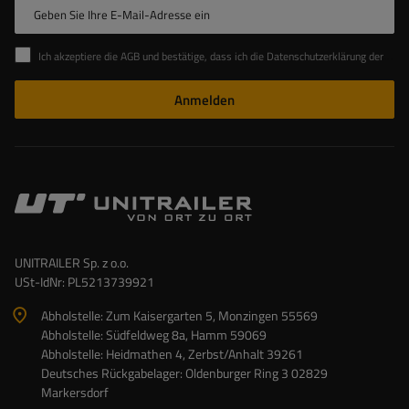
Geben Sie Ihre E-Mail-Adresse ein
Ich akzeptiere die AGB und bestätige, dass ich die Datenschutzerklärung der Website zur Kenntnis genommen habe
Anmelden
UNITRAILER Sp. z o.o.
USt-IdNr: PL5213739921
Abholstelle: Zum Kaisergarten 5, Monzingen 55569
Abholstelle: Südfeldweg 8a, Hamm 59069
Abholstelle: Heidmathen 4, Zerbst/Anhalt 39261
Deutsches Rückgabelager: Oldenburger Ring 3 02829
Markersdorf