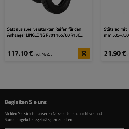
Reifens:
Satz aus zwei verstärkten Reifen für den
Stützrad mit
Anhänger LINGLONG R701 165/80 R13C
mm 505–73
96/94N
117,10 €
21,90 €
inkl. MwSt
i
Begleiten Sie uns
Melden Sie sich für unseren Newsletter an, um News und
Sonderangebote regelmäßig zu erhalten.