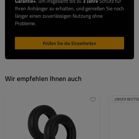
Garantie+
, um insgesamt bis zu
3 Jahre
Schutz für
Ihren Anhänger zu erhalten, und genießen Sie noch
länger einen zuverlässigen Nutzung ohne
Probleme.
Prüfen Sie die Einzelheiten
Wir empfehlen Ihnen auch
UNSER BESTS
Reifenbreite:
165
Rohrdurchmesser
Reifenprofil:
80
Maximale Tragfäh
Reifendurchmesser:
13"
Höhe:
Tragfähigkeitsindex des
96/94 (max 710/670 kg)
Art des Stützrade
Reifens:
Befestigung:
Geschwindigkeitsindex des
N (do 140 km/h)