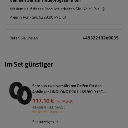
Nehmen Sie am Treueprogramm teil
Mit dem Kauf dieses Produkts erhalten Sie:
62.29 Pkt.
Preis in Punkten:
6229.00 Pkt.
+4932213249035
Rufen Sie uns an
Im Set günstiger
Satz aus zwei verstärkten Reifen für den
Anhänger LINGLONG R701 165/80 R13C
96/94N
117,10 €
inkl. MwSt
inkl. MwSt
124,58 €
billiger im Set um 6%
Set anzeigen