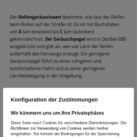
Der
Reifengeräuschwert
bestimmt, wie laut der Reifen
beim Rollen auf der Straße ist. Es ist mit Buchstaben
von
A
(am leisesten) bis
C
(am lautesten)
gekennzeichnet.
Der Geräuschpegel
wird in Dezibel (dB)
ausgedrückt und gibt an, wie viel Lärm der Reifen
außerhalb des Fahrzeugs erzeugt. Ein geringerer
Geräuschpegel führt zu einer ruhigeren und
komfortableren Fahrt und zu einer geringeren
Lärmbelästigung in der Umgebung.
Konfiguration der Zustimmungen
Wir kümmern uns um Ihre Privatsphäres
Diese Seite nutzt Cookies für verschiedene Dienstleistungen. Die
Richtlinien zur Verwendung von Cookies
werden hierbei
eingehalten. Sie können die Bedingungen für die Speicherung