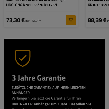
LINGLONG R701 155/70 R13 75N
KR101 185/8
73,30 €
88,39 €
inkl. MwSt
i
3 Jahre Garantie
ZUSÄTZLICHE GARANTIE+ AUF IHREN LEICHTEN
ANHÄNGER
Verlängern Sie jetzt die Garantie für Ihren
UNITRAILER Anhänger um 1 Jahr! Bestellen Sie