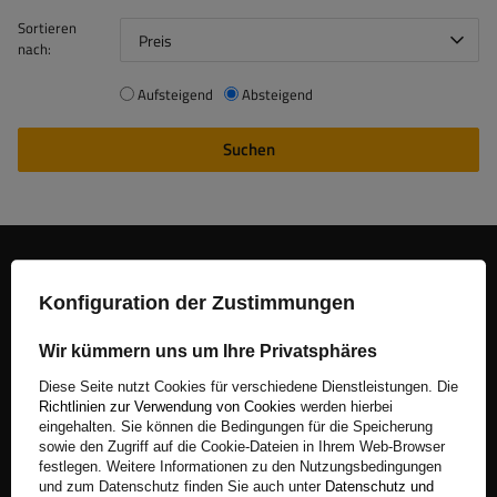
Sortieren
Preis
nach:
Aufsteigend
Absteigend
Suchen
Begleiten Sie uns
Konfiguration der Zustimmungen
Melden Sie sich für unseren Newsletter an, um News und
Sonderangebote regelmäßig zu erhalten.
Wir kümmern uns um Ihre Privatsphäres
Diese Seite nutzt Cookies für verschiedene Dienstleistungen. Die
Geben Sie Ihre E-Mail-Adresse ein
Richtlinien zur Verwendung von Cookies
werden hierbei
eingehalten. Sie können die Bedingungen für die Speicherung
Ich akzeptiere die AGB und bestätige, dass ich die Datenschutzerklärung der Website zur Kenntnis genommen habe
sowie den Zugriff auf die Cookie-Dateien in Ihrem Web-Browser
festlegen. Weitere Informationen zu den Nutzungsbedingungen
und zum Datenschutz finden Sie auch unter
Datenschutz und