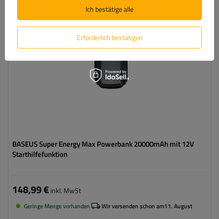
Ich bestätige alle
Erforderlich bestätigen
BASEUS Super Energy Max Powerbank 20000mAh mit 12V
Starthilfefunktion
148,99 €
inkl. MwSt
Geringe Menge vorhanden
Wir versenden schon am
11. August