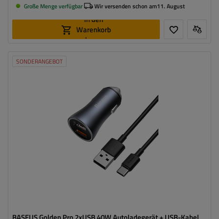
Große Menge verfügbar
Wir versenden schon am
11. August
In den
Warenkorb
legen
SONDERANGEBOT
BASEUS Golden Pro 2xUSB 40W Autoladegerät + USB-Kabel