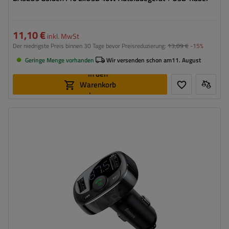
11,10 €
inkl. MwSt
Der niedrigste Preis binnen 30 Tage bevor Preisreduzierung:
13,09 €
-15%
Geringe Menge vorhanden
Wir versenden schon am
11. August
In den
Warenkorb
legen