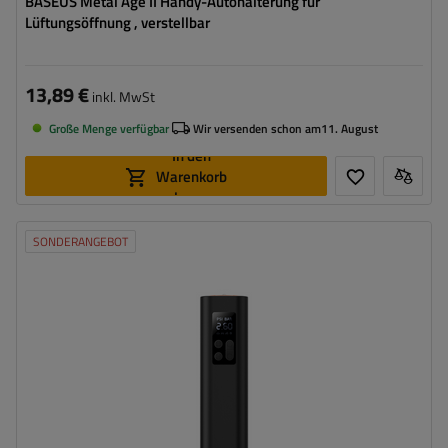
BASEUS Metal Age II Handy-Autohalterung für
Lüftungsöffnung , verstellbar
13,89 €
inkl. MwSt
Große Menge verfügbar
Wir versenden schon am
11. August
In den
Warenkorb
legen
SONDERANGEBOT