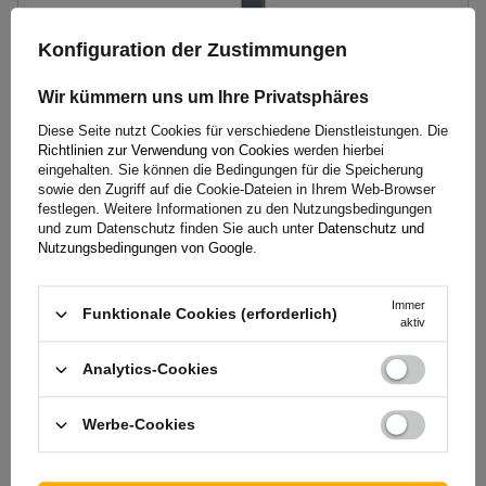
Konfiguration der Zustimmungen
Wir kümmern uns um Ihre Privatsphäres
Diese Seite nutzt Cookies für verschiedene Dienstleistungen. Die
Richtlinien zur Verwendung von Cookies
werden hierbei
eingehalten. Sie können die Bedingungen für die Speicherung
sowie den Zugriff auf die Cookie-Dateien in Ihrem Web-Browser
BASEUS PrimeTrip C03 Air Handyhalterung
festlegen. Weitere Informationen zu den Nutzungsbedingungen
und zum Datenschutz finden Sie auch unter
Datenschutz und
Nutzungsbedingungen von Google
.
14,10 €
inkl. MwSt
Der niedrigste Preis binnen 30 Tage bevor Preisreduzierung:
17,59 €
-19%
Immer
Funktionale Cookies (erforderlich)
aktiv
Große Menge verfügbar
Wir versenden schon am
11. August
In den
Analytics-Cookies
Warenkorb
legen
Werbe-Cookies